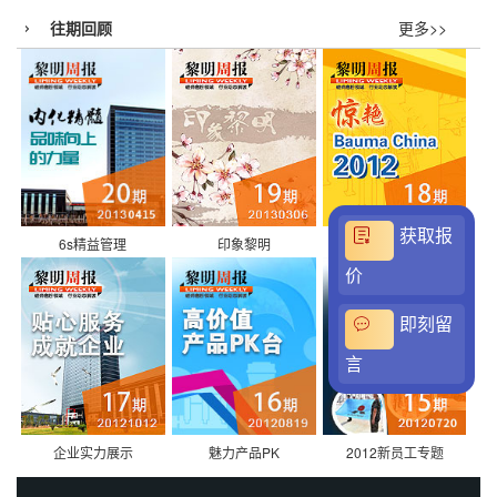
往期回顾
更多>>
获取报
6s精益管理
印象黎明
Bauma China2012
价
即刻留
言
企业实力展示
魅力产品PK
2012新员工专题