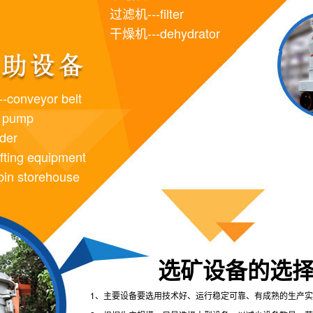
过滤机---filter
干燥机---dehydrator
onveyor belt
 pump
der
ting equipment
in storehouse
选矿设备的选
1、主要设备要选用技术好、运行稳定可靠、有成熟的生产