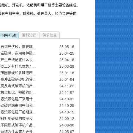
分级机、浮选机、浓缩机和烘干机等主要设备组成。
线具有效率高、低能耗、处理量大、经济合理等优
百科知识
供求信息
问答互动
石到光伏砂，需要哪...
25-05-16
岩破碎，选用哪种破...
25-04-25
碎生产线配置什么设...
25-04-18
砂工艺有什么优势？...
25-03-28
压圆锥破和多缸液压...
25-01-18
高冲击破制砂机的使...
25-01-04
高反击式破碎机的产...
24-11-22
机架相比，颚破的组...
24-11-07
圾资源化建厂采用什...
24-10-31
动破碎站由哪些部分...
24-10-25
圾资源化建厂前期规...
24-10-15
料对制砂机的效率和...
24-09-12
不同颚式破碎机产品...
24-08-30
系统为什么成为更多...
24-05-07