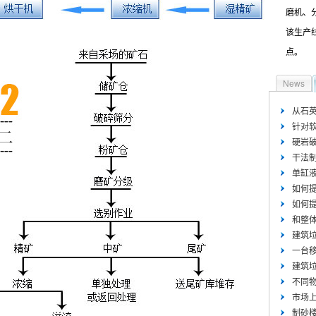
磨机、
该生产
点。
News
从石英
针对软
硬岩破
干法制
单缸液
如何提
如何提
和整体
建筑垃
一台移
建筑垃
不同物
市场上
制砂楼