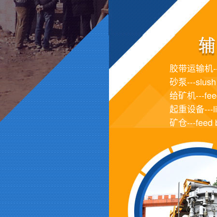
胶带运输机---c
砂泵---slush
给矿机---fee
起重设备---lif
矿仓---feed b