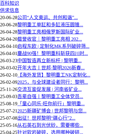
百科知识
供求信息
20-06-28
公司“人文奥运、共创和谐”...
20-06-28
黎明重工单缸和多缸液压圆锥...
26-04-28
黎明重工亮相俄罗斯国际矿业...
26-04-20
载誉收官｜黎明重工亮相 202...
26-04-10
启程东欧 | 定制化MK系列破碎筛...
26-04-01
鏖战90强！黎明重科斩获四川时...
26-03-23
中国智造再立新标杆 | 黎明重...
26-03-02
开年大吉丨世邦·黎明2026新春...
26-02-10
【海外发货】黎明重工NK定制化...
26-02-09
2025，与全球建设者同行：黎明...
25-11-26
交流互鉴促发展 | 河南省矿业...
25-09-03
吾辈自强丨黎明重工全体党员...
25-08-19
「童心同乐·旺你前行」黎明重...
25-07-21
2025新疆矿博会 | 世邦黎明与您...
25-07-08
出征！世邦黎明“疆心行”2...
25-05-16
从石英石到光伏砂，需要哪些...
25-04-25
针对软岩破碎，选用哪种破碎...