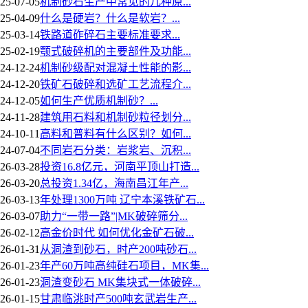
25-07-05
机制砂石生产中常见的几种原...
25-04-09
什么是硬岩？什么是软岩？...
25-03-14
铁路道砟碎石主要标准要求...
25-02-19
颚式破碎机的主要部件及功能...
24-12-24
机制砂级配对混凝土性能的影...
24-12-20
铁矿石破碎和选矿工艺流程介...
24-12-05
如何生产优质机制砂？...
24-11-28
建筑用石料和机制砂粒径划分...
24-10-11
高料和普料有什么区别？如何...
24-07-04
不同岩石分类：岩浆岩、沉积...
26-03-28
投资16.8亿元，河南平顶山打造...
26-03-20
总投资1.34亿，海南昌江年产...
26-03-13
年处理1300万吨 辽宁本溪铁矿石...
26-03-07
助力“一带一路”|MK破碎筛分...
26-02-12
高金价时代 如何优化金矿石破...
26-01-31
从洞渣到砂石，时产200吨砂石...
26-01-23
年产60万吨高纯硅石项目，MK集...
26-01-23
洞渣变砂石 MK集块式一体破碎...
26-01-15
甘肃临洮时产500吨玄武岩生产...