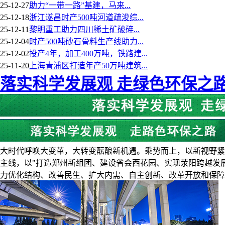
25-12-27
助力“一带一路”基建，马来...
25-12-18
浙江遂昌时产500吨河道疏浚综...
25-12-11
黎明重工助力四川稀土矿破碎...
25-12-04
时产500吨砂石骨料生产线助力...
25-12-02
投产4年，加工400万吨，铁路建...
25-11-20
上海青浦区打造年产50万吨建筑...
落实科学发展观 走绿色环保之
大时代呼唤大变革，大转变酝酿新机遇。乘势而上，以新视野紧
主线，以"打造郑州新组团、建设省会西花园、实现荥阳跨越发
力优化结构、改善民生、扩大内需、自主创新、改革开放和保障环