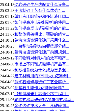
25-04-18
硬岩破碎生产线配置什么设备...
25-03-28
干法制砂工艺有什么优势？...
25-01-18
单缸液压圆锥破和多缸液压圆...
25-01-04
如何提高冲击破制砂机的使用...
24-11-22
如何提高反击式破碎机的产能...
24-11-07
和整体机架相比，颚破的组合...
24-10-31
建筑垃圾资源化建厂采用什么...
24-10-25
一台移动破碎站由哪些部分组...
24-10-15
建筑垃圾资源化建厂前期规划...
24-09-12
不同物料对制砂机的效率和产...
24-08-30
市场上不同颚式破碎机产品有...
24-05-07
制砂楼系统为什么成为更多混...
24-04-27
建工材料用的325目火山石粉制...
26-04-03
铜矿石破碎与选矿工艺全解析...
26-03-02
哪些石头能作为机制砂原料？...
26-02-12
【知识科普】高速公路工程用...
25-11-06
轮胎式移动破碎站VS履带式移动...
25-10-25
金矿选矿技术大全：从破碎到...