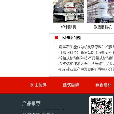
5X制砂机
欧版磨粉机
百科知识问题
·
哪些石头能作为机制砂原料？根据
·
【知识科普】高速公路工程用砂石
·
轮胎式移动破碎站VS履带式移动破
·
金矿选矿技术大全：从破碎到提金
·
机制砂石生产中常见的几种原料介
矿山破碎
建筑破碎
绿色建材
产品推荐