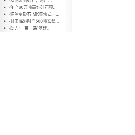
·
从洞渣到砂石，时产...
·
年产60万吨高纯硅石项...
·
洞渣变砂石 MK集块式一...
·
甘肃临洮时产500吨玄武...
·
助力“一带一路”基建...