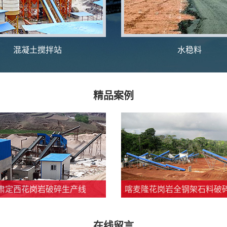
混凝土搅拌站
水稳料
精品案例
肃定西花岗岩破碎生产线
喀麦隆花岗岩全钢架石料破
在线留言