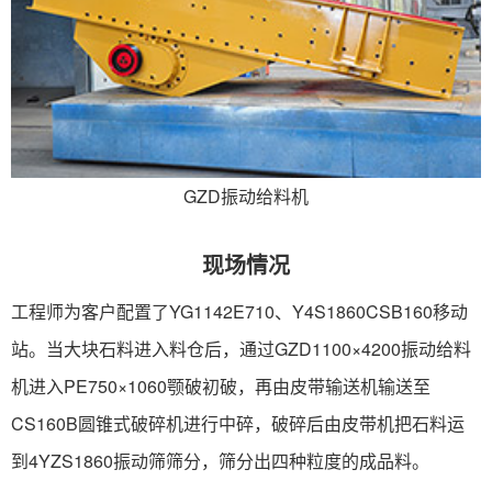
GZD振动给料机
现场情况
工程师为客户配置了YG1142E710、Y4S1860CSB160移动
站。当大块石料进入料仓后，通过GZD1100×4200振动给料
机进入PE750×1060颚破初破，再由皮带输送机输送至
CS160B圆锥式破碎机进行中碎，破碎后由皮带机把石料运
到4YZS1860振动筛筛分，筛分出四种粒度的成品料。