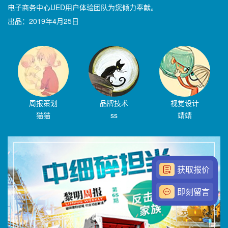
电子商务中心UED用户体验团队为您倾力奉献。
出品：2019年4月25日
周报策划
品牌技术
视觉设计
猫猫
ss
靖靖
获取报价
即刻留言