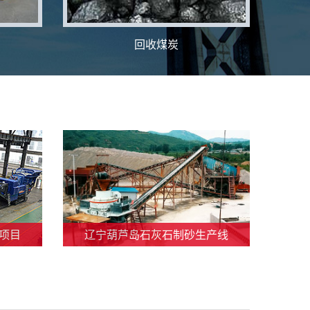
回收煤炭
项目
辽宁葫芦岛石灰石制砂生产线