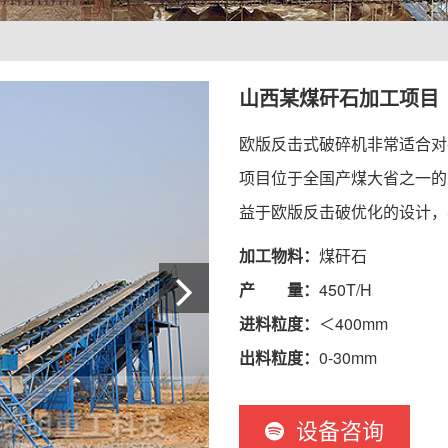
山西某煤矸石加工项目
欧版反击式破碎机非常适合对
项目位于全国产煤大省之一的
益于欧版反击破优化的设计，
加工物料：
煤矸石
产 量：
450T/H
进料粒度：
＜400mm
出料粒度：
0-30mm
设备咨询