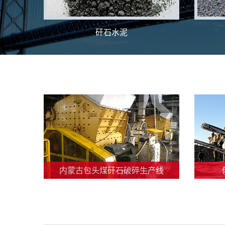
矸石水泥
内蒙古包头煤矸石破碎生产线