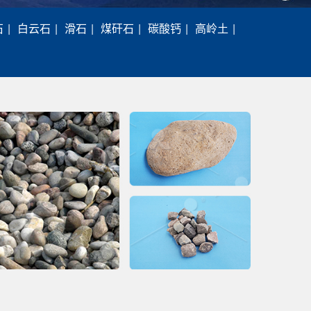
石
|
白云石
|
滑石
|
煤矸石
|
碳酸钙
|
高岭土
|