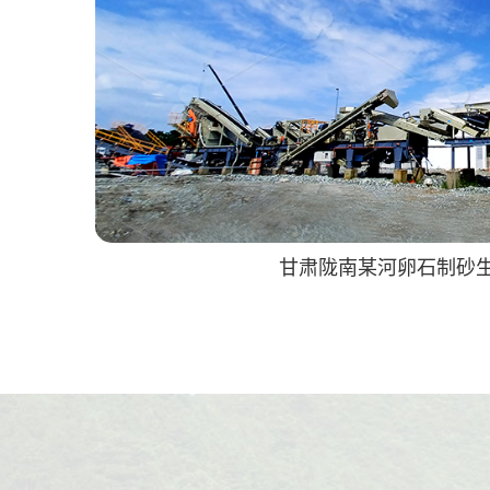
甘肃陇南某河卵石制砂