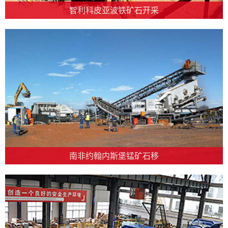
智利科皮亚波铁矿石开采
南非约翰内斯堡锰矿石移