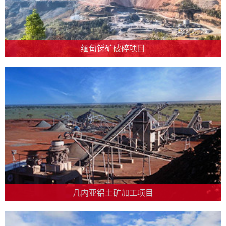
缅甸锑矿破碎项目
几内亚铝土矿加工项目