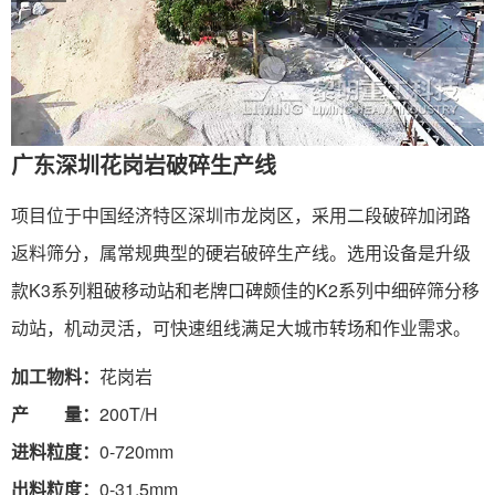
广东深圳花岗岩破碎生产线
项目位于中国经济特区深圳市龙岗区，采用二段破碎加闭路
返料筛分，属常规典型的硬岩破碎生产线。选用设备是升级
款K3系列粗破移动站和老牌口碑颇佳的K2系列中细碎筛分移
动站，机动灵活，可快速组线满足大城市转场和作业需求。
加工物料：
花岗岩
产 量：
200T/H
进料粒度：
0-720mm
出料粒度：
0-31.5mm