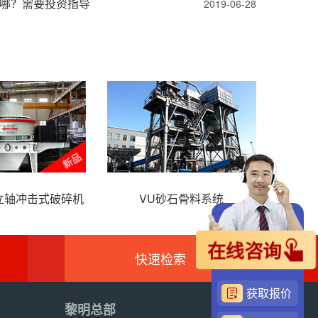
哪？需要投资指导
2019-06-28
列立轴冲击式破碎机
VU砂石骨料系统
H
在线咨询
快速检索
获取报价
黎明总部