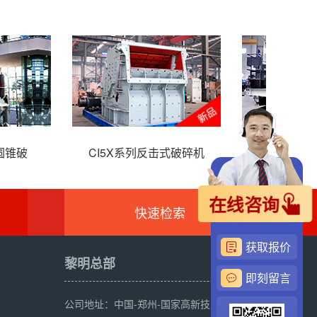
列立轴冲击式破碎机
VU砂石骨料系统
H
在线咨询
快速检索
获取报价
黎明总部
即刻留言
公司地址：中国-郑州-国家高新技术产业开