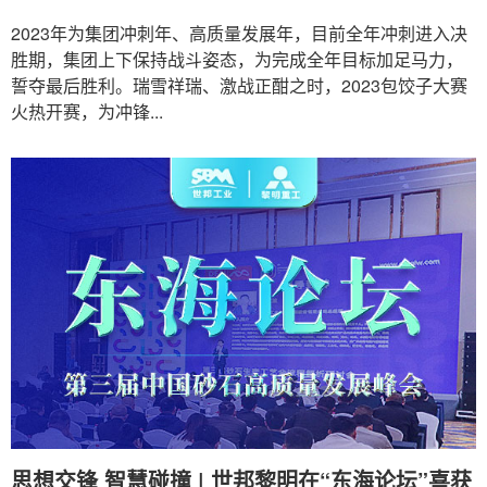
2023年为集团冲刺年、高质量发展年，目前全年冲刺进入决
胜期，集团上下保持战斗姿态，为完成全年目标加足马力，
誓夺最后胜利。瑞雪祥瑞、激战正酣之时，2023包饺子大赛
火热开赛，为冲锋...
思想交锋 智慧碰撞 | 世邦黎明在“东海论坛”喜获