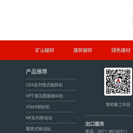
矿山破碎
建筑破碎
绿色建材
产品推荐
C6X系列颚式破碎机
HPT液压圆锥破碎机
黎明重工科技
VSI6X制砂机
NK系列移动站
出口服务
履带式移动站
电话：0371-86162511