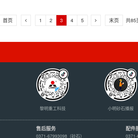
首页
1
2
3
4
5
末页
共85
黎明重工科技
小明砂石播报
售后服务
配件
0371-67993098（砂石）
0371-