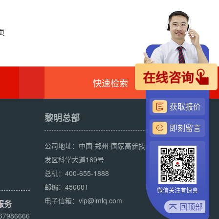
页
在线咨询
快速检索
获取报价
黎明总部
即刻留言
公司地址：中国-郑州-国家高新技术产业开
发区科学大道169号
总机：400-655-1888
邮编：450001
微信关注有惊喜
电子信箱：vip@lmlq.com
服务
回顶部
67986666