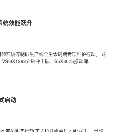
砂系统效能跃升
河卵石破碎制砂生产线全生命周期专项维护行动。 这
I6X1263立轴冲击破、S5X3075振动筛...
正式启动
5春风服务行动 正式拉开帷幕！ 4月16日 ， 世邦