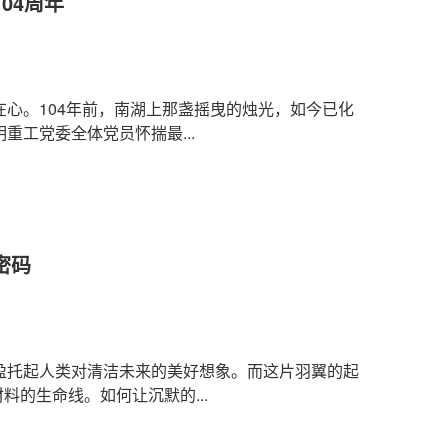
04周年
心。104年前，南湖上那盏摇曳的烛光，如今已化
工党委全体党员怀揣最...
密码
盈托起人类对清洁未来的美好想象。而这片羽翼的起
料的生命线。如何让沉默的...