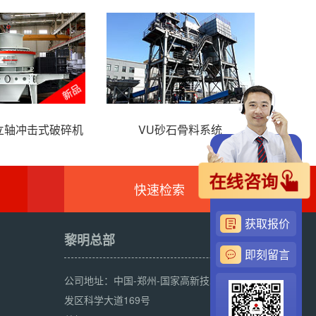
列立轴冲击式破碎机
VU砂石骨料系统
H
在线咨询
快速检索
获取报价
黎明总部
即刻留言
公司地址：中国-郑州-国家高新技术产业开
发区科学大道169号