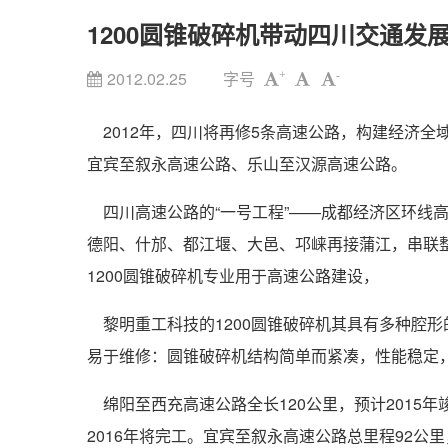
1200圆锥破碎机带动四川交通发
2012.02.25
字号
+
-
2012年，四川将再修5条高速公路，构建经济全
宜宾至叙永高速公路、乐山至汉源高速公路。
四川高速公路的“一号工程”——成都经济区环线高速
德阳、什邡、都江堰、大邑、邛崃再接蒲江，串联
1200圆锥破碎机专业用于高速公路建设，
黎明重工科技的1200圆锥破碎机其具有多种腔
易于维修：圆锥破碎机结构简单而紧凑，性能稳定
绵阳至西充高速公路全长120公里，预计2015
2016年将完工。宜宾至叙永高速公路总里程92公里