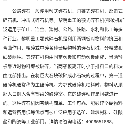
公路碎石一般使用颚式碎石机、圆锥式碎石机、反击式
碎石机、冲击式碎石机等。黎明重工的颚式碎石机(鄂破机)广
泛运用于矿山、冶金、建材、公路、铁路、水利和化工等多
种行业。黎明重工颚式碎石机是利用两颚板对物料的挤压和
弯曲作用，粗碎或中碎各种硬度物料的碎石机械，分粗破和
细破两种。其碎石机构由固定颚板和可动颚板组成，当两颚
板靠近时物料即被破碎，当两颚板离开时小于排料口的料块
由底部排出。在将巨大石块破碎成小石块的过程中，第一道
破碎机通常称为主破碎机。为鄂式破碎机喂料时，物料从顶
部入口倒入含有鄂齿的破碎室。它的破碎动作是间歇进行
的。这种碎石机因有结构简单、工作可靠、能破碎坚硬物料
和运营费用低等优点而被广泛应用于选矿、建筑材料、硅酸
盐和陶瓷等工业部门。详情请咨询电话：4006551888。