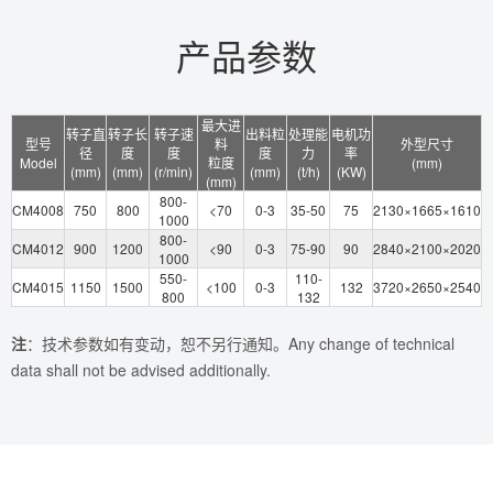
产品参数
最大进
转子直
转子长
转子速
出料粒
处理能
电机功
型号
料
外型尺寸
径
度
度
度
力
率
Model
粒度
(mm)
(mm)
(mm)
(r/min)
(mm)
(t/h)
(KW)
(mm)
800-
CM4008
750
800
<70
0-3
35-50
75
2130×1665×1610
1000
800-
CM4012
900
1200
<90
0-3
75-90
90
2840×2100×2020
1000
550-
110-
CM4015
1150
1500
<100
0-3
132
3720×2650×2540
800
132
注
：技术参数如有变动，恕不另行通知。Any change of technical
data shall not be advised additionally.