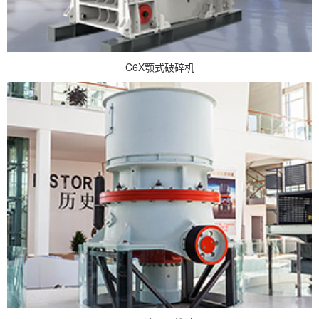
C6X颚式破碎机