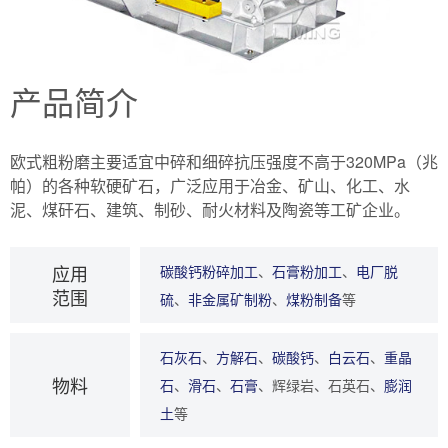
产品简介
欧式粗粉磨主要适宜中碎和细碎抗压强度不高于320MPa（兆
帕）的各种软硬矿石，广泛应用于冶金、矿山、化工、水
泥、煤矸石、建筑、制砂、耐火材料及陶瓷等工矿企业。
应用
碳酸钙粉碎加工
、
石膏粉加工
、
电厂脱
范围
硫
、
非金属矿制粉
、
煤粉制备
等
石灰石
、
方解石
、
碳酸钙
、
白云石
、
重晶
物
料
石
、
滑石
、
石膏
、辉绿岩、石英石、
膨润
土
等