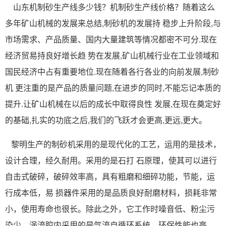
山东机制砂生产线多少钱？机制砂生产线价格？随着这么
多年矿山机械的发展来总结,制砂机的发展持 稳步上升阶段,与
市场需求、产品质量、国内大量建筑等情况都密不可分.现在
经济贸易持良好增长趋 势在发展,矿山机械行业在工业领域和
国民经济中占有重要地位.现在随着各行各业的向前发展,制砂
机 更注重的是产品的质量问题,在进步的同时,不能忘记本质的
提升.让矿山机械在以后的成长中取得良性 发展,在现在奠定好
的基础,扎实的功底之后,我们的飞跃才会更高,更远,更大。
黎明生产的制砂机采用的是现代化的工艺，运用的是技术，
设计合理，经久耐用。采用的是石打 石原理，使其可以进行
自击式破碎，破碎效率高，具有粗磨和细碎功能，节能，运
行成本低，易 损器件采用的是品质良好耐磨材料，损耗非常
小，使用寿命也很长。除此之外，它工作时噪音低、粉尘污
染少，涡流腔内采用的是气流自循环系统，环保性能也高。