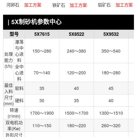
河卵石
加工方案
铝矿石
加工方案
铁矿石
加工方案
| 5X制砂机参数中心
型号
5X7615
5X8522
5X9532
瀑落
与中
150～280
240～380
350～540
处理
心进
能力
料
(t/h)
全中
心进
70～140
120～200
180～280
料
最佳
软料
35
40
45
入料
尺寸
硬料
30
35
40
(mm)
转速
1700～1900
1500～1700
1300～1510
1
(r/min)
双电机功
110～150
180～220
260～320
率(Kw)
外形尺寸