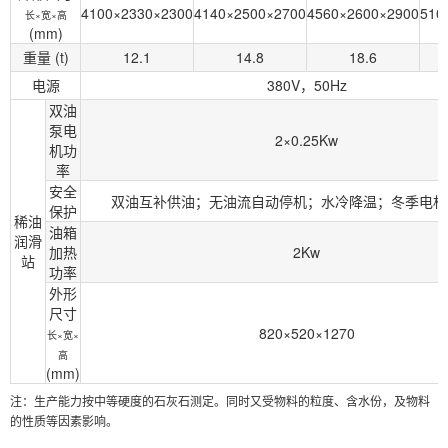
4100×2330×2300
4140×2500×2700
4560×2600×2900
510
长×宽×高
(mm)
重量 (t)
12.1
14.8
18.6
电源
380V，50Hz
双油
泵电
2×0.25Kw
机功
率
安全
双油互补供油；无油流自动停机；水冷降温；冬季电机
保护
稀油
油箱
润滑
加热
2Kw
站
功率
外形
尺寸
820×520×1270
长×宽×
高
(mm)
注：生产能力按中等硬度的石灰石测定。同时又受物料的粒度、含水份，及物料
的性质等因素影响。