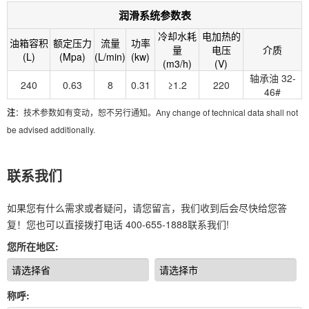
润滑系统参数表
冷却水耗
电加热的
油箱容积
额定压力
流量
功率
量
电压
介质
(L)
(Mpa)
(L/min)
(kw)
(m3/h)
(V)
轴承油 32-
240
0.63
8
0.31
≥1.2
220
46
#
注
：技术参数如有变动，恕不另行通知。Any change of technical data shall not
be advised additionally.
联系我们
如果您有什么需求或者疑问，请您留言，我们收到后会尽快给您答
复！您也可以直接拨打电话
400-655-1888
联系我们!
您所在地区:
称呼: