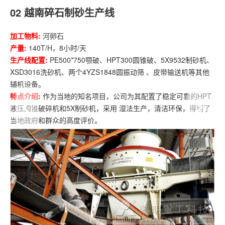
02
越南碎石制砂生产线
加工物料:
河卵石
产量:
140T/H，8小时/天
生产线配置:
PE500*750颚破、HPT300圆锥破、5X9532制砂机、
XSD3016洗砂机、两个4YZS1848圆振动筛 、皮带输送机等其他
辅机设备。
特点介绍:
作为当地的知名项目，公司为其配置了稳定可靠的HPT
液压圆锥破碎机和5X制砂机，采用 湿法生产，清洁环保，得到了
当地政府和群众的高度评价。