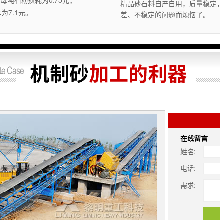
每吨石粉损耗为0.75元；
精品砂石料自产自用，质量稳定
为7.1元。
差、不稳定的问题而烦恼了。
在线留言
姓名:
电话:
需求: