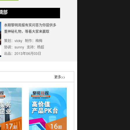
辑部
本期黎明周报有奖问答为你提供多
重神秘礼物，等着大家来赢取
策划：vicky 制作：梅梅
协调：sunny 支持：杨超
出品：2013年06月03日
更多>>