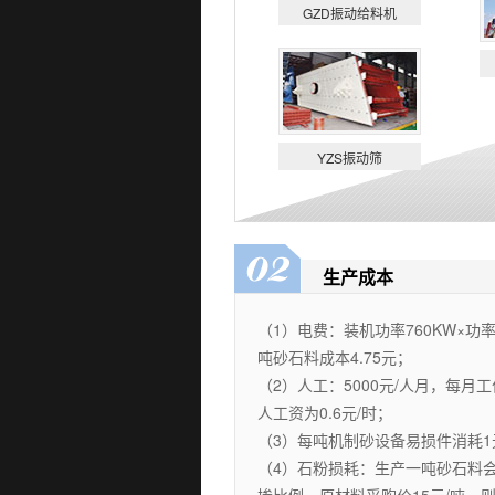
GZD振动给料机
YZS振动筛
生产成本
（1）电费：装机功率760KW×功率因
吨砂石料成本4.75元；
（2）人工：5000元/人月，每月工
人工资为0.6元/时；
（3）每吨机制砂设备易损件消耗1
（4）石粉损耗：生产一吨砂石料会