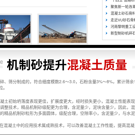
聚焦新一轮改革-
混凝土砂石骨料
走近VU砂石骨料
河南黎明重工设
新型制砂机碎石
筛分制成的，符合细度模数2.6～3.0，石粉含量3%～8%，累计筛余1
粒。
的混凝土初始坍落度表现更佳，扩展度更大，经时损失更小，混凝土性能表
级配调整技术，精品机制砂级配更为合理，含泥量少，泥块含量少，因此，
作用的精品机制砂粒形为多面圆体，级配合理，空隙率小，含泥量少，与水
在混凝土中的应用技术属成熟技术，可以改善混凝土工作性能，提高混凝