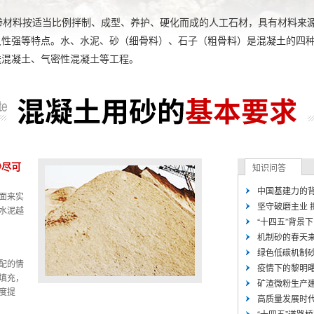
材料按适当比例拌制、成型、养护、硬化而成的人工石材，具有材料来
久性强等特点。水、水泥、砂（细骨料）、石子（粗骨料）是混凝土的四
送混凝土、气密性混凝土等工程。
砂尽可
知识问答
中国基建力的背后
面来实
坚守破磨主业 擦
水泥越
“十四五”背景下
机制砂的春天来了
绿色低碳机制砂方
配的情
疫情下的黎明曙光
填充，
矿渣微粉生产建设
度提
高质量发展时代
“十四五”道路桥