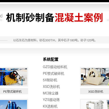
以石灰石为原材料，砂石300T/H，其中石子180吨，砂子120吨。
系统配置
GZD振动给料机
PE颚式破碎机
5X制砂机
XSD洗砂机
PE颚式破碎机
XSD洗砂机
MC除尘器
YZS振动筛
KX选粉机