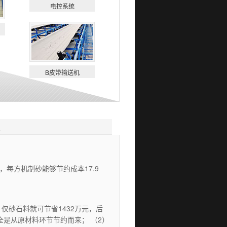
电控系统
B皮带输送机
，每方机制砂能够节约成本17.9
仅砂石料就可节省1432万元，后
是从原材料环节节约而来； （2）