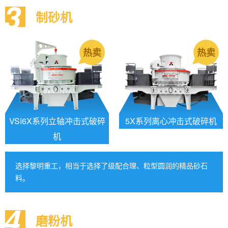
3
制砂机
热卖
热卖
VSI6X系列立轴冲击式破碎
5X系列离心冲击式破碎机
机
选择黎明重工，相当于选择了级配合理、粒型圆润的精品砂石
料。
4
磨粉机