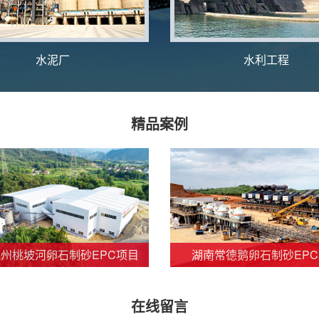
水泥厂
水利工程
精品案例
州桃坡河卵石制砂EPC项目
湖南常德鹅卵石制砂EP
在线留言