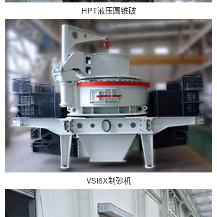
HPT液压圆锥破
VSI6X制砂机