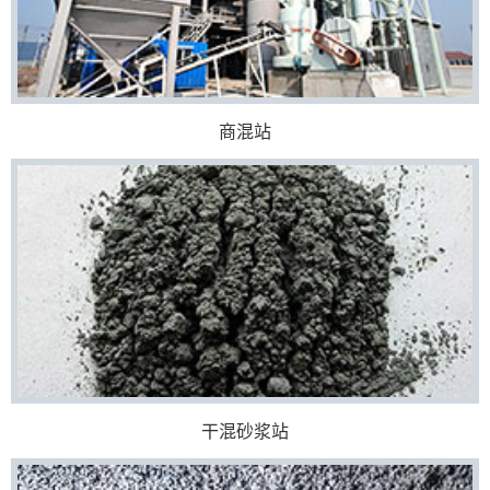
商混站
干混砂浆站