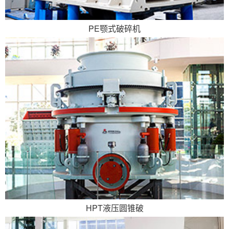
PE颚式破碎机
HPT液压圆锥破