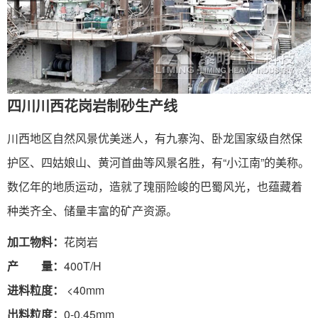
四川川西花岗岩制砂生产线
川西地区自然风景优美迷人，有九寨沟、卧龙国家级自然保
护区、四姑娘山、黄河首曲等风景名胜，有“小江南”的美称。
数亿年的地质运动，造就了瑰丽险峻的巴蜀风光，也蕴藏着
种类齐全、储量丰富的矿产资源。
加工物料：
花岗岩
产 量：
400T/H
进料粒度：
<40mm
出料粒度：
0-0.45mm