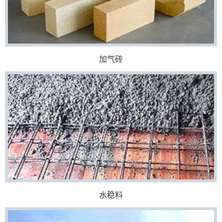
加气砖
水稳料