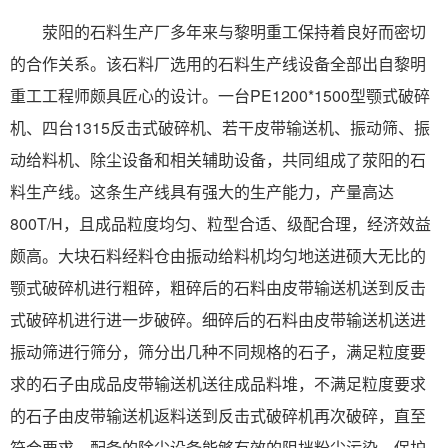
荥阳的石料生产厂多年来与黎明重工保持着良好而密切
的合作关系。该石料厂选用的石料生产线设备全部出自黎明
重工工程师颇具匠心的设计。一台PE1200*1500型颚式破碎
机、四台1315反击式破碎机、若干皮带输送机、振动筛、振
动给料机、除尘设备和相关辅助设备，共同组成了荥阳的石
料生产线。这条生产线具有强大的生产能力，产量高达
800T/H，且成品粒度均匀、粒型合适、级配合理，经济效益
颇高。大块石料经料仓由振动给料机均匀地送进硕大无比的
颚式破碎机进行粗碎，粗碎后的石料由皮带输送机送到反击
式破碎机进行进一步破碎。细碎后的石料由皮带输送机送进
振动筛进行筛分，筛分出几种不同规格的石子，满足粒度要
求的石子由成品皮带输送机送往成品料堆，不满足粒度要求
的石子由皮带输送机返料送到反击式破碎机再次破碎，直至
符合要求。配备的除尘设备能够有效的阻挡粉尘污染，保护