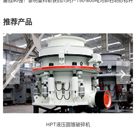
鏖战90强！黎明重科斩获四川时产750-800吨河卵石制砂标杆
推荐产品
HPT液压圆锥破碎机