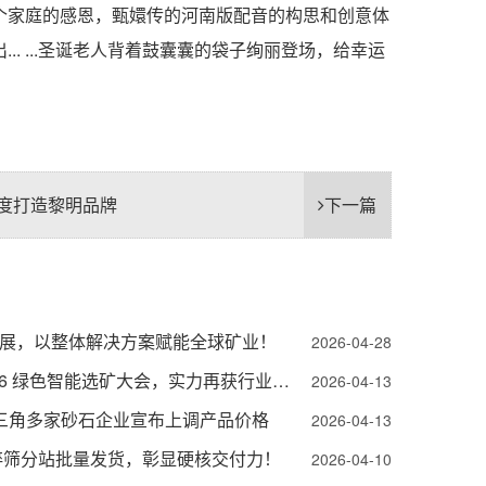
家庭的感恩，甄嬛传的河南版配音的构思和创意体
 ...圣诞老人背着鼓囊囊的袋子绚丽登场，给幸运
度打造黎明品牌
下一篇
展，以整体解决方案赋能全球矿业！
2026-04-28
载誉收官｜黎明重工亮相 2026 绿色智能选矿大会，实力再获行业认可！
2026-04-13
三角多家砂石企业宣布上调产品价格
2026-04-13
破碎筛分站批量发货，彰显硬核交付力！
2026-04-10