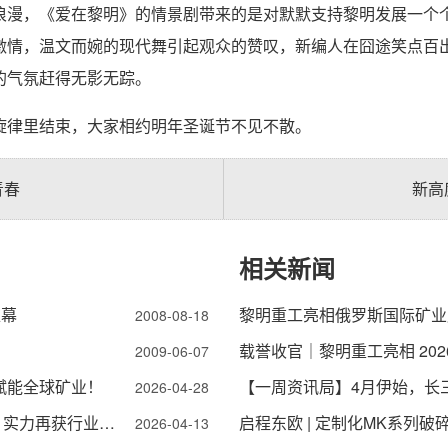
漫，《爱在黎明》的情景剧带来的是对默默支持黎明发展一个个
，温文而婉的现代舞引起观众的赞叹，新编人在囧途笑点百出...
的气氛赶得无影无踪。
律里结束，大家相约明年圣诞节不见不散。
青春
新高
相关新闻
帷幕
黎明重工亮相俄罗斯国际矿业
2008-08-18
2009-06-07
赋能全球矿业！
【一周资讯局】4月伊始，长
2026-04-28
载誉收官｜黎明重工亮相 2026 绿色智能选矿大会，实力再获行业认可！
启程东欧 | 定制化MK系列
2026-04-13