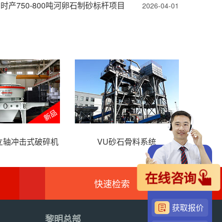
时产750-800吨河卵石制砂标杆项目
2026-04-01
列立轴冲击式破碎机
VU砂石骨料系统
H
在线咨询
快速检索
获取报价
黎明总部