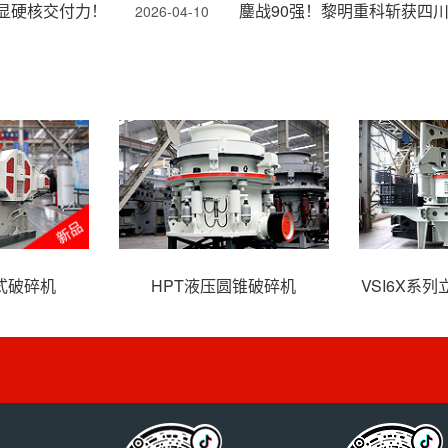
彰显硬核交付力！
鏖战90强！黎明重科斩获四川
2026-04-10
式破碎机
HPT液压圆锥破碎机
VSI6X系