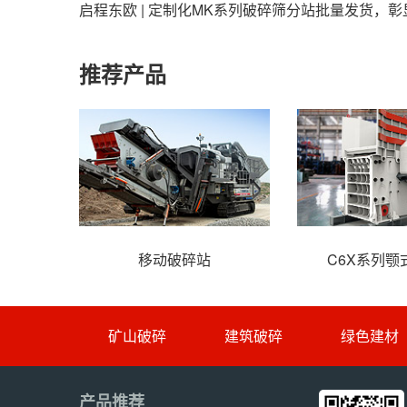
启程东欧 | 定制化MK系列破碎筛分站批量发货，
推荐产品
移动破碎站
C6X系列颚
矿山破碎
建筑破碎
绿色建材
产品推荐