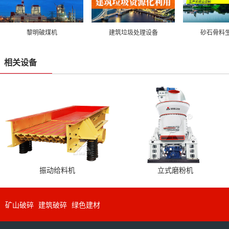
黎明破煤机
建筑垃圾处理设备
砂石骨料
相关设备
振动给料机
立式磨粉机
矿山破碎
建筑破碎
绿色建材