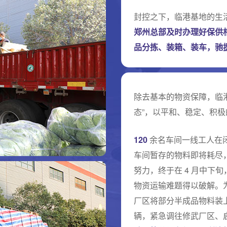
封控之下，临港基地的生
郑州总部及时办理好保供
品分拣、装箱、装车，驰
除去基本的物资保障，临
态”，以平和、稳定、积
120
余名车间一线工人在
车间暂存的物料即将耗尽
努力，终于在 4 月中下
物资运输难题得以破解。
厂区将部分半成品物料装
辆，紧急调往修武厂区、