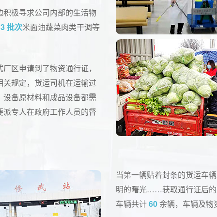
边积极寻求公司内部的生活物
，
3 批次
米面油蔬菜肉类干调等
武厂区申请到了物资通行证，
相关规定，货运司机在运输过
；设备原材料和成品设备都需
要派专人在政府工作人员的督
当第一辆贴着封条的货运车辆
明的曙光……获取通行证后
车辆共计
60
余辆，车辆及物