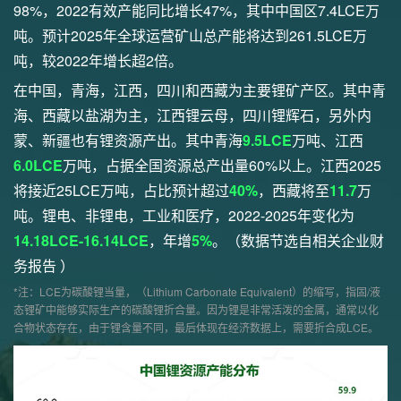
98%，2022有效产能同比增长47%，其中中国区7.4LCE万
吨。预计2025年全球运营矿山总产能将达到261.5LCE万
吨，较2022年增长超2倍。
在中国，青海，江西，四川和西藏为主要锂矿产区。其中青
海、西藏以盐湖为主，江西锂云母，四川锂辉石，另外内
蒙、新疆也有锂资源产出。其中青海
9.5LCE
万吨、江西
6.0LCE
万吨，占据全国资源总产出量60%以上。江西2025
将接近25LCE万吨，占比预计超过
40%
，西藏将至
11.7
万
吨。锂电、非锂电，工业和医疗，2022-2025年变化为
14.18LCE-16.14LCE
，年增
5%
。（数据节选自相关企业财
务报告 ）
*注：LCE为碳酸锂当量，（Lithium Carbonate Equivalent）的缩写，指固/液
态锂矿中能够实际生产的碳酸锂折合量。因为锂是非常活泼的金属，通常以化
合物状态存在，由于锂含量不同，最后体现在经济数据上，需要折合成LCE。