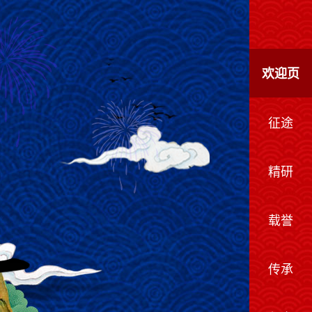
欢迎页
征途
精研
载誉
传承